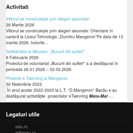
Activitati
Viitorul se construiește prin alegeri asumate!
26 Martie 2026
Viitorul se construiește prin alegeri asumate: Orientare în
carieră la Liceul Tehnologic „Dumitru Mangeron”Pe data de 13
martie 2026, holurile...
Solidaritate și Altruism: „Bucurii din suflet!”
9 Februarie 2026
Proiectul de voluntariat „Bucurii din suflet!” s-a desfășurat în
perioada 26.01.2026 – 02.02.2026.
Proiecte e Twinning la Mangeron
30 Noiembrie 2023
În anul școlar 2022-2023 la L.T. “D.Mangeron” Bacău s-au
desfășurat activitățile proiectelor eTwinning
Meta-Mat
-...
Legaturi utile
edu.ro
isjbacau.ro