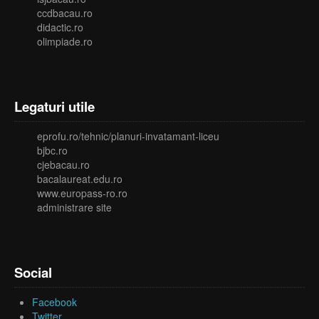
ccdbacau.ro
didactic.ro
olimpiade.ro
Legaturi utile
eprofu.ro/tehnic/planuri-invatamant-liceu
bjbc.ro
cjebacau.ro
bacalaureat.edu.ro
www.europass-ro.ro
administrare site
Social
Facebook
Twitter