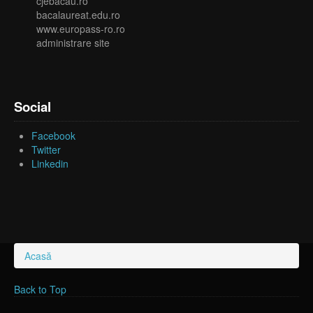
cjebacau.ro
bacalaureat.edu.ro
www.europass-ro.ro
administrare site
Social
Facebook
Twitter
Linkedin
Acasă
Eşti aici
Back to Top