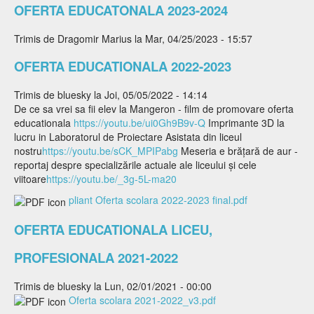
OFERTA EDUCATONALA 2023-2024
Trimis de
Dragomir Marius
la Mar, 04/25/2023 - 15:57
OFERTA EDUCATIONALA 2022-2023
Trimis de
bluesky
la Joi, 05/05/2022 - 14:14
De ce sa vrei sa fii elev la Mangeron - film de promovare oferta
educationala
https://youtu.be/ui0Gh9B9v-Q
Imprimante 3D la
lucru in Laboratorul de Proiectare Asistata din liceul
nostru
https://youtu.be/sCK_MPIPabg
Meseria e brăţară de aur -
reportaj despre specializările actuale ale liceului şi cele
viitoare
https://youtu.be/_3g-5L-ma20
pliant Oferta scolara 2022-2023 final.pdf
OFERTA EDUCATIONALA LICEU,
PROFESIONALA 2021-2022
Trimis de
bluesky
la Lun, 02/01/2021 - 00:00
Oferta scolara 2021-2022_v3.pdf