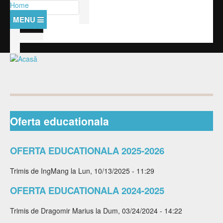
Mergi la conţinutul principal
Căutare
Home
Formular de căutare
Despre noi
Management
Amintiri cu si despre
Baza materiala
Anunturi
Personal
Management
Activitati
Orar
Personal didactic auxiliar
Documente manageriale
Examene
Oferta educationala
Documente
Personal nedidactic
Hotarari consiliu
Olimpiada Nationala
Contact
Elevi
Curriculum
OFERTA EDUCATIONALA 2025-2026
SPP-uri
Catedre
Proiecte
Clase
Programe scolare
Trimis de
IngMang
la Lun, 10/13/2025 - 11:29
Comisii si rapoarte
Consiliul elevilor
Proiect PEO
Lista disciplinelor/modulelor
OFERTA EDUCATIONALA 2024-2025
Regulamente
Structura
Oferta educationala
Burse
Activitati
Trimis de
Dragomir Marius
la Dum, 03/24/2024 - 14:22
Presa despre noi