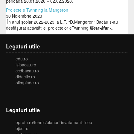
perioada 26.01.2026 – 02.02.2026.
Proiecte e Twinning la Mangeron
30 Noiembrie 2023
În anul școlar 2022-2023 la L.T. “D.Mangeron” Bacău s-au
desfășurat activitățile proiectelor eTwinning
Meta-Mat
-...
Legaturi utile
edu.ro
isjbacau.ro
ccdbacau.ro
didactic.ro
olimpiade.ro
Legaturi utile
eprofu.ro/tehnic/planuri-invatamant-liceu
bjbc.ro