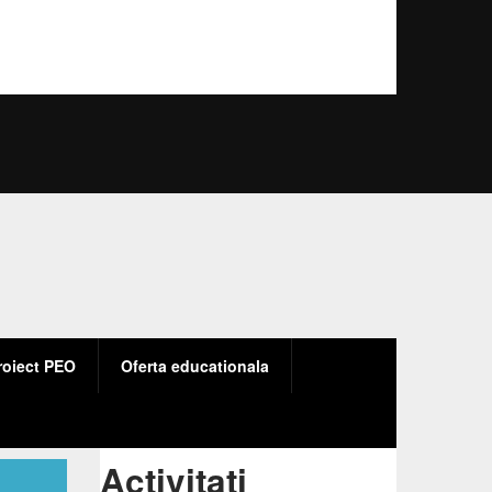
roiect PEO
Oferta educationala
ructura
u
Activitati
ivitati