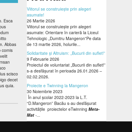
Viitorul se construiește prin alegeri
asumate!
o. Esca
26 Martie 2026
ibus
Viitorul se construiește prin alegeri
undum
asumate: Orientare în carieră la Liceul
itto
Tehnologic „Dumitru Mangeron”Pe data
um. Abbas
de 13 martie 2026, holurile...
p comis
Solidaritate și Altruism: „Bucurii din suflet!”
elit
9 Februarie 2026
cumsan
Proiectul de voluntariat „Bucurii din suflet!”
isco
s-a desfășurat în perioada 26.01.2026 –
ius scisco
02.02.2026.
bigo decet
us quia.
Proiecte e Twinning la Mangeron
30 Noiembrie 2023
În anul școlar 2022-2023 la L.T.
“D.Mangeron” Bacău s-au desfășurat
activitățile proiectelor eTwinning
Meta-
Mat
-...