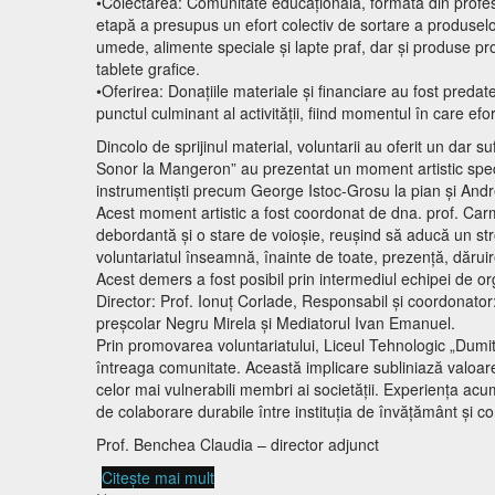
•Colectarea: Comunitate educațională, formată din profeso
etapă a presupus un efort colectiv de sortare a produsel
umede, alimente speciale și lapte praf, dar și produse pr
tablete grafice.
•Oferirea: Donațiile materiale și financiare au fost pred
punctul culminant al activității, fiind momentul în care efor
Dincolo de sprijinul material, voluntarii au oferit un dar s
Sonor la Mangeron” au prezentat un moment artistic special,
instrumentiști precum George Istoc-Grosu la pian și Andrei
Acest moment artistic a fost coordonat de dna. prof. Carme
debordantă și o stare de voioșie, reușind să aducă un stro
voluntariatul înseamnă, înainte de toate, prezență, dăruir
Acest demers a fost posibil prin intermediul echipei de orga
Director: Prof. Ionuț Corlade, Responsabil și coordonator
preșcolar Negru Mirela și Mediatorul Ivan Emanuel.
Prin promovarea voluntariatului, Liceul Tehnologic „Dumi
întreaga comunitate. Această implicare subliniază valoarea 
celor mai vulnerabili membri ai societății. Experiența acum
de colaborare durabile între instituția de învățământ și c
Prof. Benchea Claudia – director adjunct
Citește mai mult
despre Solidaritate și Altruism: „Bucurii d