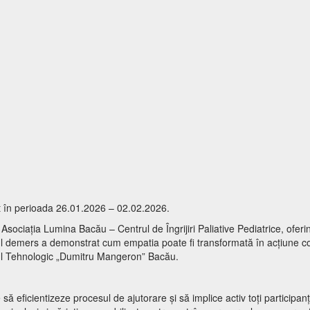
rat în perioada 26.01.2026 – 02.02.2026.
la Asociația Lumina Bacău – Centrul de Îngrijiri Paliative Pediatrice, ofer
Întregul demers a demonstrat cum empatia poate fi transformată în acțiune 
ceul Tehnologic „Dumitru Mangeron” Bacău.
să eficientizeze procesul de ajutorare și să implice activ toți participanți