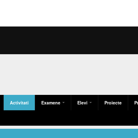
Activitati
Examene
Elevi
Proiecte
P
Olimpiada Nationala
Clase
AMENTE
St
ERNE
Consiliul elevilor
Act
Regulamente