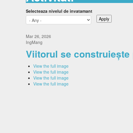
Personal nedidactic
Orar
Selecteaza nivelul de invatamant
Management
Documente
Documente manageriale
Contact
Hotarari consiliu
Mar 26, 2026
IngMang
SPP-u
Curriculum
Viitorul se construiește
Prog
Catedre
Lista
Comisii si rapoarte
View the full image
View the full image
View the full image
View the full image