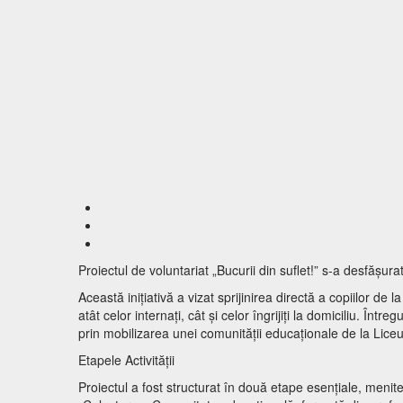
Proiectul de voluntariat „Bucurii din suflet!” s-a desfășu
Această inițiativă a vizat sprijinirea directă a copiilor de 
atât celor internați, cât și celor îngrijiți la domiciliu. 
prin mobilizarea unei comunității educaționale de la Li
Etapele Activității
Proiectul a fost structurat în două etape esențiale, menite 