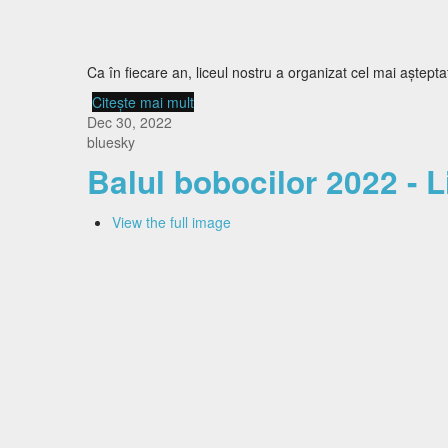
Ca în fiecare an, liceul nostru a organizat cel mai aștept
Citește mai mult
despre Balul bobocilor 2023
Dec 30, 2022
bluesky
Balul bobocilor 2022 - L
View the full image