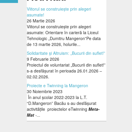
Viitorul se construiește prin alegeri
asumate!
26 Martie 2026
Viitorul se construiește prin alegeri
asumate: Orientare în carieră la Liceul
Tehnologic „Dumitru Mangeron”Pe data
de 13 martie 2026, holurile...
Solidaritate și Altruism: „Bucurii din suflet!”
9 Februarie 2026
Proiectul de voluntariat „Bucurii din suflet!”
s-a desfășurat în perioada 26.01.2026 –
02.02.2026.
Proiecte e Twinning la Mangeron
30 Noiembrie 2023
În anul școlar 2022-2023 la L.T.
“D.Mangeron” Bacău s-au desfășurat
activitățile proiectelor eTwinning
Meta-
Mat
-...