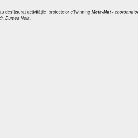
u desfășurat activitățile proiectelor eTwinning
Meta-Mat
- coordonator
 dr. Dumea Nela
.
n