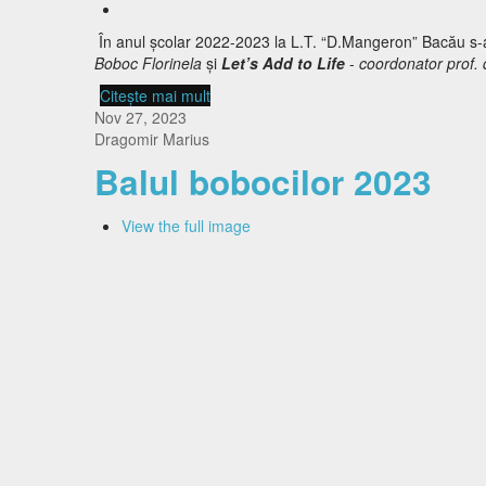
În anul școlar 2022-2023 la L.T. “D.Mangeron” Bacău s-a
Boboc Florinela
și
Let
’
s Add to Life
-
coordonator prof.
Citește mai mult
despre Proiecte e Twinning la Mangero
Nov 27, 2023
Dragomir Marius
Balul bobocilor 2023
View the full image