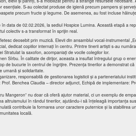
ri, elevi și părinți, s-a mobilizat pentru a strânge resursele necesare.
or esențiale. S-au colectat produse de igienă precum pampers și șerveț
oaspete precum fructe și legume. De asemenea, au fost incluse hăinuțe, 
ate în data de 02.02.2026, la sediul Hospice Lumina. Această etapă a re
tul colectiv s-a transformat în sprijin real.
ufletesc deosebit prin muzică. Elevii din ansamblul vocal-instrumental „Ec
 dedicat copiilor internați în centru. Printre tinerii artiști s-au număra
 Stratulat la saxofon, acompaniați de vocile colegilor lor.
n Sîrbu. În calitate de dirijor, aceasta a insuflat întregului grup o ener
p de bucurie în centrul de îngrijire. Prezența tinerilor a demonstrat că
e umană și solidaritate.
nizare, responsabilă de gestionarea logisticii și a parteneriatului instit
: Prof. Benchea Claudia – director adjunct, Echipă de implementare: Pro
tru Mangeron” nu doar că oferă ajutor material, ci un exemplu de empa
altruismului în rândul tinerilor, ajutându-i să înțeleagă importanța susț
ulată contribuie la formarea unor caractere puternice și la stabilirea uno
omunitatea locală.
in suflet!”