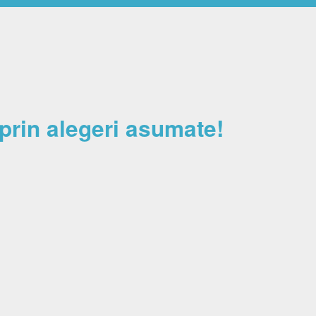
Burse
ri
 prin alegeri asumate!
rame scolare
 disciplinelor/modulelor