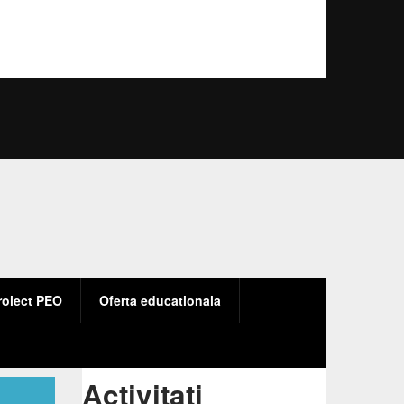
roiect PEO
Oferta educationala
ructura
Activitati
ivitati