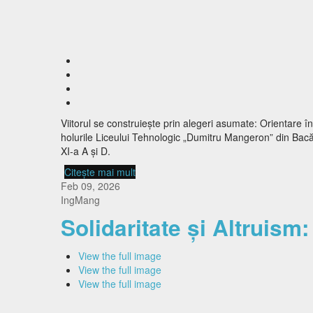
Viitorul se construiește prin alegeri asumate: Orientare
holurile Liceului Tehnologic „Dumitru Mangeron” din Bacău 
XI-a A și D.
Citește mai mult
despre Viitorul se construiește prin ale
Feb 09, 2026
IngMang
Solidaritate și Altruism:
View the full image
View the full image
View the full image