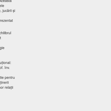
 Această
ele
jucării și
prezentat
hilibrul
t
gie
uțional:
f. înv.
tie pentru
inerii
r relații