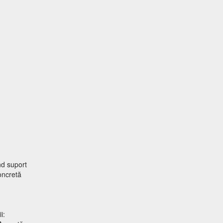
ind suport
concretă
i: