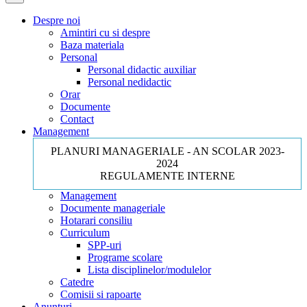
Despre noi
Amintiri cu si despre
Baza materiala
Personal
Personal didactic auxiliar
Personal nedidactic
Orar
Documente
Contact
Management
PLANURI MANAGERIALE - AN SCOLAR 2023-
2024
REGULAMENTE INTERNE
Management
Documente manageriale
Hotarari consiliu
Curriculum
SPP-uri
Programe scolare
Lista disciplinelor/modulelor
Catedre
Comisii si rapoarte
Anunturi