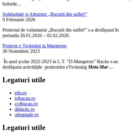
holurile...
Solidaritate și Altruism: „Bucurii din suflet!”
9 Februarie 2026
Proiectul de voluntariat „Bucurii din suflet!” s-a desfășurat în
perioada 26.01.2026 – 02.02.2026.
Proiecte e Twinning la Mangeron
30 Noiembrie 2023
În anul școlar 2022-2023 la L.T. “D.Mangeron” Bacău s-au
desfășurat activitățile proiectelor eTwinning
Meta-Mat
-...
Legaturi utile
edu.ro
isjbacau.ro
ccdbacau.ro
didactic.ro
olimpiade.ro
Legaturi utile