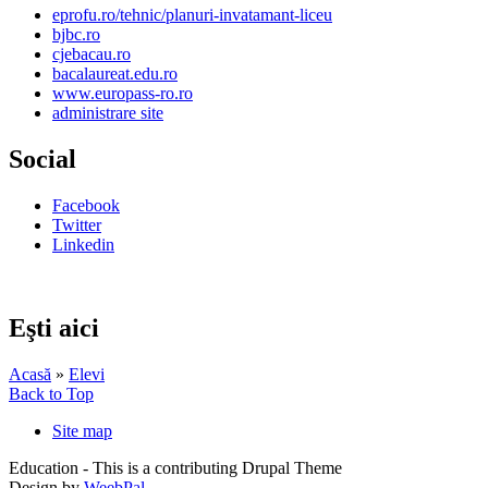
eprofu.ro/tehnic/planuri-invatamant-liceu
bjbc.ro
cjebacau.ro
bacalaureat.edu.ro
www.europass-ro.ro
administrare site
Social
Facebook
Twitter
Linkedin
Eşti aici
Acasă
»
Elevi
Back to Top
Site map
Education - This is a contributing Drupal Theme
Design by
WeebPal
.