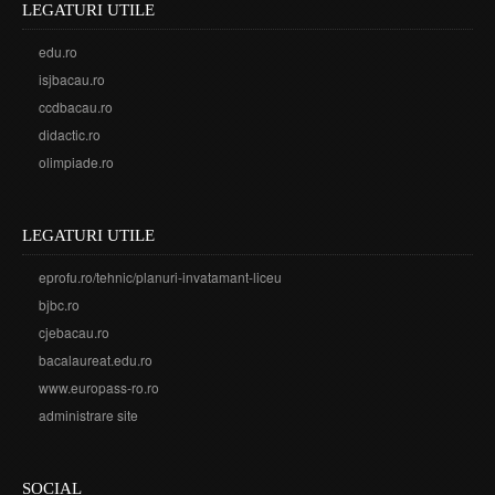
LEGATURI UTILE
edu.ro
isjbacau.ro
ccdbacau.ro
didactic.ro
olimpiade.ro
LEGATURI UTILE
eprofu.ro/tehnic/planuri-invatamant-liceu
bjbc.ro
cjebacau.ro
bacalaureat.edu.ro
www.europass-ro.ro
administrare site
SOCIAL