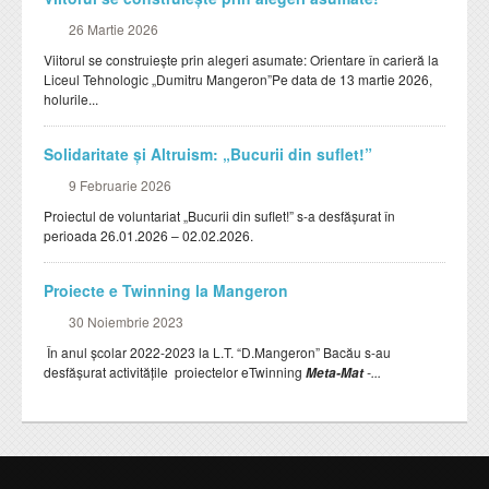
Activitati
Burse
26 Martie 2026
OFERTA EDUCATIONALA
Viitorul se construiește prin alegeri asumate: Orientare în carieră la
Liceul Tehnologic „Dumitru Mangeron”Pe data de 13 martie 2026,
PRESA DESPRE NOI
holurile...
Solidaritate și Altruism: „Bucurii din suflet!”
9 Februarie 2026
Proiectul de voluntariat „Bucurii din suflet!” s-a desfășurat în
perioada 26.01.2026 – 02.02.2026.
Proiecte e Twinning la Mangeron
30 Noiembrie 2023
În anul școlar 2022-2023 la L.T. “D.Mangeron” Bacău s-au
desfășurat activitățile proiectelor eTwinning
-...
Meta-Mat