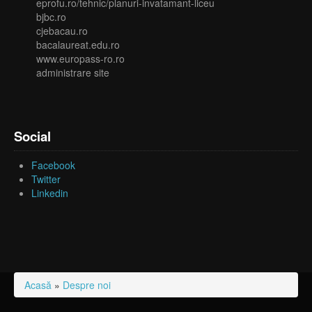
eprofu.ro/tehnic/planuri-invatamant-liceu
bjbc.ro
cjebacau.ro
bacalaureat.edu.ro
www.europass-ro.ro
administrare site
Social
Facebook
Twitter
Linkedin
Acasă
»
Despre noi
Eşti aici