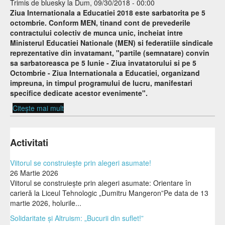
Trimis de
bluesky
la Dum, 09/30/2018 - 00:00
Ziua Internationala a Educatiei 2018 este sarbatorita pe 5
octombrie. Conform MEN, tinand cont de prevederile
contractului colectiv de munca unic, incheiat intre
Ministerul Educatiei Nationale (MEN) si federatiile sindicale
reprezentative din invatamant, "partile (semnatare) convin
sa sarbatoreasca pe 5 Iunie - Ziua invatatorului si pe 5
Octombrie - Ziua Internationala a Educatiei, organizand
impreuna, in timpul programului de lucru, manifestari
specifice dedicate acestor evenimente".
Citește mai mult
despre Program 5 octombrie 2018
Activitati
Viitorul se construiește prin alegeri asumate!
26 Martie 2026
Viitorul se construiește prin alegeri asumate: Orientare în
carieră la Liceul Tehnologic „Dumitru Mangeron”Pe data de 13
martie 2026, holurile...
Solidaritate și Altruism: „Bucurii din suflet!”