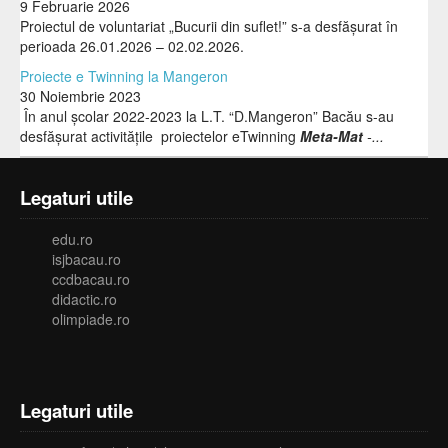
9 Februarie 2026
Proiectul de voluntariat „Bucurii din suflet!” s-a desfășurat în
perioada 26.01.2026 – 02.02.2026.
Proiecte e Twinning la Mangeron
30 Noiembrie 2023
În anul școlar 2022-2023 la L.T. “D.Mangeron” Bacău s-au
desfășurat activitățile proiectelor eTwinning
Meta-Mat
-...
Legaturi utile
edu.ro
isjbacau.ro
ccdbacau.ro
didactic.ro
olimpiade.ro
Legaturi utile