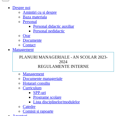
Despre noi
Amintiri cu si despre
Baza materiala
Personal
Personal didactic auxiliar
Personal nedidactic
Orar
Documente
Contact
Management
PLANURI MANAGERIALE - AN SCOLAR 2023-
2024
REGULAMENTE INTERNE
Management
Documente manageriale
Hotarari consiliu
Curriculum
SPP-uri
Programe scolare
Lista disciplinelor/modulelor
Catedre
Comisii si rapoarte
Anunturi