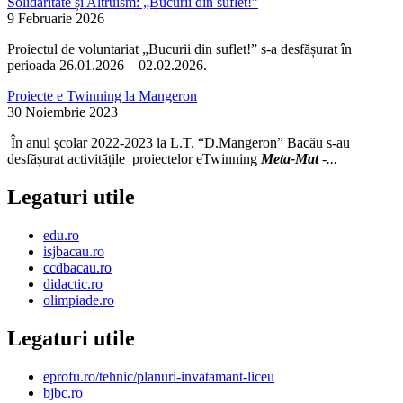
Solidaritate și Altruism: „Bucurii din suflet!”
9 Februarie 2026
Proiectul de voluntariat „Bucurii din suflet!” s-a desfășurat în
perioada 26.01.2026 – 02.02.2026.
Proiecte e Twinning la Mangeron
30 Noiembrie 2023
În anul școlar 2022-2023 la L.T. “D.Mangeron” Bacău s-au
desfășurat activitățile proiectelor eTwinning
Meta-Mat
-...
Legaturi utile
edu.ro
isjbacau.ro
ccdbacau.ro
didactic.ro
olimpiade.ro
Legaturi utile
eprofu.ro/tehnic/planuri-invatamant-liceu
bjbc.ro