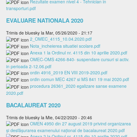
Rezultate examen nivel 4 - Tehnician in
transporturi.pdf
EVALUARE NATIONALA 2020
Trimis de
bluesky
la Mar, 05/26/2020 - 21:17
2_OMEC_4115_10.04.2020.pdf
Nota_incheierea situatiei scolare.pdf
Anexa 1 la Ordinul nr. 4115 din 10 aprilie 2020.pdf
OMEC-OMS 4266-840- suspendare cursuri si activ.
in perioada 2-12.06.pdf
ordin 4916_2019 EN VIII 2019-2020.pdf
ordin comun MEC 4267 si MS 841 19 mai 2020.pdf
procedura 26361_2020 egalizare sanse examene
2020.pdf
BACALAUREAT 2020
Trimis de
bluesky
la Mie, 04/22/2020 - 20:46
OMEN 4950 din 27 august 2019 privind organizarea
şi desfăşurarea examenului naţional de bacalaureat 2020.pdf
Anexa 2 la Ordinul nr. 4115 din 10 aprilie 2020.pdf