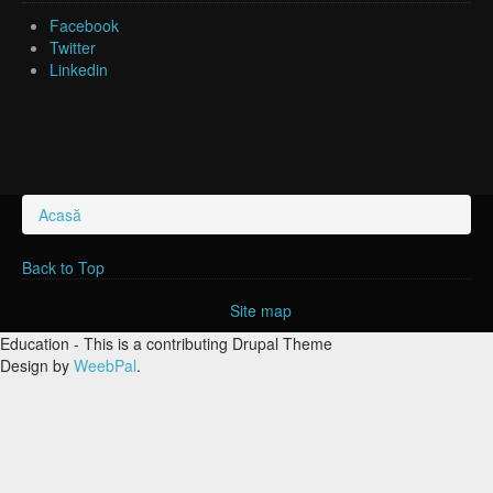
Facebook
Twitter
Linkedin
Acasă
Eşti aici
Back to Top
Site map
Education - This is a contributing Drupal Theme
Design by
WeebPal
.