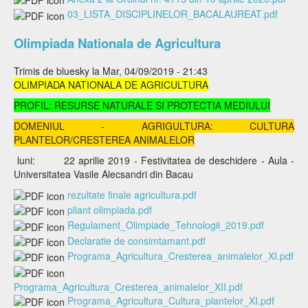
03_LISTA_DISCIPLINELOR_BACALAUREAT.pdf
Olimpiada Nationala de Agricultura
Trimis de
bluesky
la Mar, 04/09/2019 - 21:43
OLIMPIADA NATIONALA DE AGRICULTURA
PROFIL: RESURSE NATURALE SI PROTECTIA MEDIULUI
DOMENIUL - AGRIGULTURA: CULTURA
PLANTELOR/CRESTEREA ANIMALELOR
luni: 22 aprilie 2019 - Festivitatea de deschidere - Aula -
Universitatea Vasile Alecsandri din Bacau
rezultate finale agricultura.pdf
pliant olimpiada.pdf
Regulament_Olimpiade_Tehnologii_2019.pdf
Declaratie de consimtamant.pdf
Programa_Agricultura_Cresterea_animalelor_XI.pdf
Programa_Agricultura_Cresterea_animalelor_XII.pdf
Programa_Agricultura_Cultura_plantelor_XI.pdf