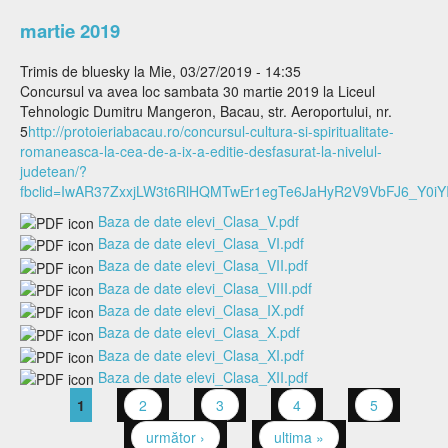
martie 2019
Trimis de
bluesky
la Mie, 03/27/2019 - 14:35
Concursul va avea loc sambata 30 martie 2019 la Liceul
Tehnologic Dumitru Mangeron, Bacau, str. Aeroportului, nr.
5
http://protoieriabacau.ro/concursul-cultura-si-spiritualitate-
romaneasca-la-cea-de-a-ix-a-editie-desfasurat-la-nivelul-
judetean/?
fbclid=IwAR37ZxxjLW3t6RlHQMTwEr1egTe6JaHyR2V9VbFJ6_Y0i
Baza de date elevi_Clasa_V.pdf
Baza de date elevi_Clasa_VI.pdf
Baza de date elevi_Clasa_VII.pdf
Baza de date elevi_Clasa_VIII.pdf
Baza de date elevi_Clasa_IX.pdf
Baza de date elevi_Clasa_X.pdf
Baza de date elevi_Clasa_XI.pdf
Baza de date elevi_Clasa_XII.pdf
1
2
3
4
5
Pagini
următor ›
ultima »