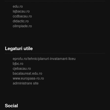
edu.ro
isjbacau.ro
ccdbacau.ro
didactic.ro
olimpiade.ro
Legaturi utile
eprofu.ro/tehnic/planuri-invatamant-liceu
bjbc.ro
cjebacau.ro
bacalaureat.edu.ro
www.europass-ro.ro
administrare site
Social