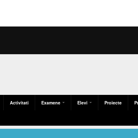
Activitati
Examene
Elevi
Proiecte
P
Olimpiada Nationala
Clase
AMENTE
St
ERNE
Consiliul elevilor
Act
Regulamente