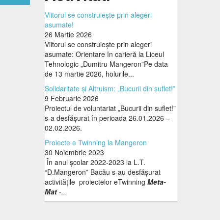
Viitorul se construiește prin alegeri
asumate!
26 Martie 2026
Viitorul se construiește prin alegeri
asumate: Orientare în carieră la Liceul
Tehnologic „Dumitru Mangeron”Pe data
de 13 martie 2026, holurile...
Solidaritate și Altruism: „Bucurii din suflet!”
9 Februarie 2026
Proiectul de voluntariat „Bucurii din suflet!”
s-a desfășurat în perioada 26.01.2026 –
02.02.2026.
Proiecte e Twinning la Mangeron
30 Noiembrie 2023
În anul școlar 2022-2023 la L.T.
“D.Mangeron” Bacău s-au desfășurat
activitățile proiectelor eTwinning
Meta-
Mat
-...