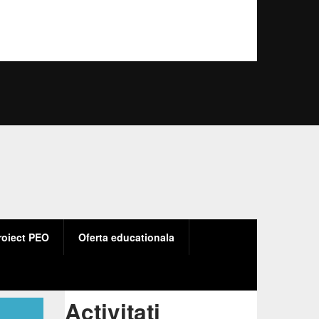
roiect PEO
Oferta educationala
ructura
Activitati
ivitati