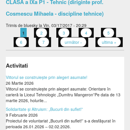
CLASA a IXa P1 - Tehnic (diriginte prof.
Cosmescu Mihaela - discipline tehnice)
Trimis de
bluesky
la Vin, 03/17/2017 - 20:29
1
2
3
4
5
Pagini
6
7
următor ›
ultima »
Activitati
Viitorul se construiește prin alegeri asumate!
26 Martie 2026
Viitorul se construiește prin alegeri asumate: Orientare în
carieră la Liceul Tehnologic „Dumitru Mangeron”Pe data de 13
martie 2026, holurile...
Solidaritate și Altruism: „Bucurii din suflet!”
9 Februarie 2026
Proiectul de voluntariat „Bucurii din suflet!” s-a desfășurat în
perioada 26.01.2026 – 02.02.2026.