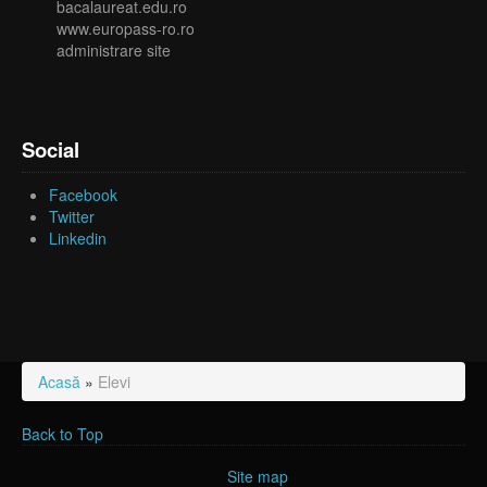
bacalaureat.edu.ro
www.europass-ro.ro
administrare site
Social
Facebook
Twitter
Linkedin
Acasă
»
Elevi
Eşti aici
Back to Top
Site map