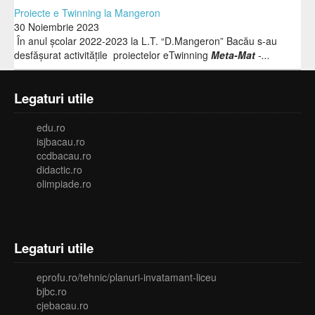
Proiecte e Twinning la Mangeron
30 Noiembrie 2023
În anul școlar 2022-2023 la L.T. “D.Mangeron” Bacău s-au
desfășurat activitățile proiectelor eTwinning
Meta-Mat
-...
Legaturi utile
edu.ro
isjbacau.ro
ccdbacau.ro
didactic.ro
olimpiade.ro
Legaturi utile
eprofu.ro/tehnic/planuri-invatamant-liceu
bjbc.ro
cjebacau.ro