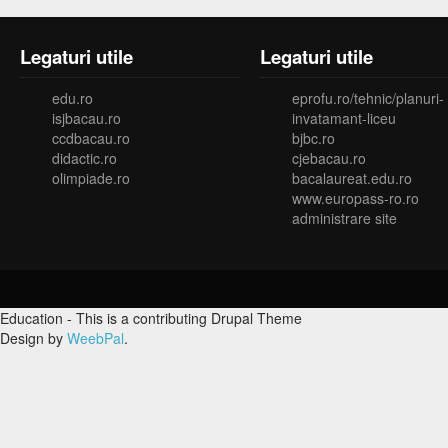
Legaturi utile
Legaturi utile
edu.ro
eprofu.ro/tehnic/planuri-
isjbacau.ro
invatamant-liceu
ccdbacau.ro
bjbc.ro
didactic.ro
cjebacau.ro
olimpiade.ro
bacalaureat.edu.ro
www.europass-ro.ro
administrare site
Education - This is a contributing Drupal Theme
Design by
WeebPal
.