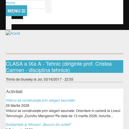
Mergi la conţinutul principal
Home
Formular de căutare
Căutare
Despre noi
Management
Amintiri cu si despre
Baza materiala
Anunturi
Personal
Management
Activitati
Orar
Personal didactic auxiliar
CLASA a IXa A - Tehnic (diriginte prof. Cristea
Documente manageriale
Examene
Carmen - disciplina tehnice)
Documente
Personal nedidactic
Hotarari consiliu
Olimpiada Nationala
Contact
Trimis de
bluesky
la Joi, 03/16/2017 - 22:55
Elevi
Curriculum
SPP-uri
Catedre
Proiecte
Clase
Activitati
Programe scolare
Comisii si rapoarte
Viitorul se construiește prin alegeri asumate!
Consiliul elevilor
Proiect PEO
26 Martie 2026
Lista disciplinelor/modulelor
Regulamente
Structura
Viitorul se construiește prin alegeri asumate: Orientare în carieră la Liceul
Oferta educationala
Tehnologic „Dumitru Mangeron”Pe data de 13 martie 2026, holurile...
Burse
Activitati
Solidaritate și Altruism: „Bucurii din suflet!”
Presa despre noi