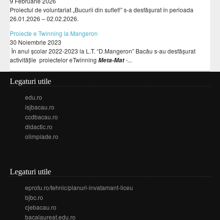
9 Februarie 2026
Proiectul de voluntariat „Bucurii din suflet!” s-a desfășurat în perioada
26.01.2026 – 02.02.2026.
Proiecte e Twinning la Mangeron
30 Noiembrie 2023
În anul școlar 2022-2023 la L.T. “D.Mangeron” Bacău s-au desfășurat
activitățile proiectelor eTwinning
-...
Meta-Mat
Legaturi utile
edu.ro
isjbacau.ro
ccdbacau.ro
didactic.ro
olimpiade.ro
Legaturi utile
eprofu.ro/tehnic/planuri-invatamant-liceu
bjbc.ro
cjebacau.ro
bacalaureat.edu.ro