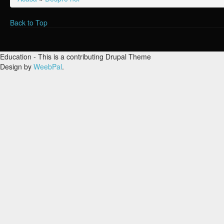
Eşti aici
Back to Top
Education - This is a contributing Drupal Theme
Design by
WeebPal
.