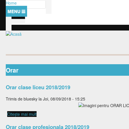
Mergi la conţinutul principal
Căutare
Home
Formular de căutare
Despre noi
Management
Anunturi
Activitati
Examene
Orar
Elevi
Orar clase liceu 2018/2019
Proiecte
Trimis de
bluesky
la Joi, 08/09/2018 - 15:25
Proiect PEO
Citește mai mult
despre Orar clase liceu 2018/2019
Oferta educationala
Orar clase profesionala 2018/2019
Presa despre noi