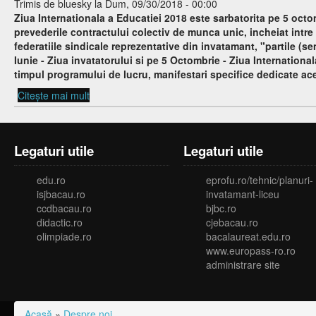
Trimis de
bluesky
la Dum, 09/30/2018 - 00:00
Ziua Internationala a Educatiei 2018 este sarbatorita pe 5 oc
prevederile contractului colectiv de munca unic, incheiat intre
federatiile sindicale reprezentative din invatamant, "partile (
Iunie - Ziua invatatorului si pe 5 Octombrie - Ziua Internationa
timpul programului de lucru, manifestari specifice dedicate ac
Citește mai mult
despre Program 5 octombrie 2018
Legaturi utile
Legaturi utile
edu.ro
eprofu.ro/tehnic/planuri-
isjbacau.ro
invatamant-liceu
ccdbacau.ro
bjbc.ro
didactic.ro
cjebacau.ro
olimpiade.ro
bacalaureat.edu.ro
www.europass-ro.ro
administrare site
Acasă
»
Despre noi