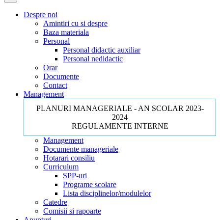
Despre noi
Amintiri cu si despre
Baza materiala
Personal
Personal didactic auxiliar
Personal nedidactic
Orar
Documente
Contact
Management
PLANURI MANAGERIALE - AN SCOLAR 2023-
2024
REGULAMENTE INTERNE
Management
Documente manageriale
Hotarari consiliu
Curriculum
SPP-uri
Programe scolare
Lista disciplinelor/modulelor
Catedre
Comisii si rapoarte
Anunturi