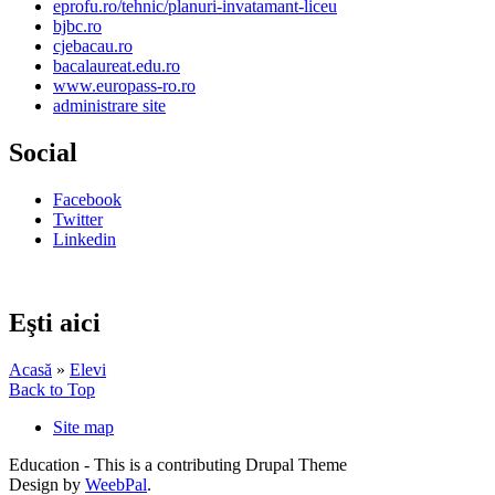
eprofu.ro/tehnic/planuri-invatamant-liceu
bjbc.ro
cjebacau.ro
bacalaureat.edu.ro
www.europass-ro.ro
administrare site
Social
Facebook
Twitter
Linkedin
Eşti aici
Acasă
»
Elevi
Back to Top
Site map
Education - This is a contributing Drupal Theme
Design by
WeebPal
.