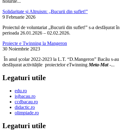
holurile...
Solidaritate și Altruism: „Bucurii din suflet!”
9 Februarie 2026
Proiectul de voluntariat „Bucurii din suflet!” s-a desfășurat în
perioada 26.01.2026 – 02.02.2026.
Proiecte e Twinning la Mangeron
30 Noiembrie 2023
În anul școlar 2022-2023 la L.T. “D.Mangeron” Bacău s-au
desfășurat activitățile proiectelor eTwinning
Meta-Mat
-...
Legaturi utile
edu.ro
isjbacau.ro
ccdbacau.ro
didactic.ro
olimpiade.ro
Legaturi utile