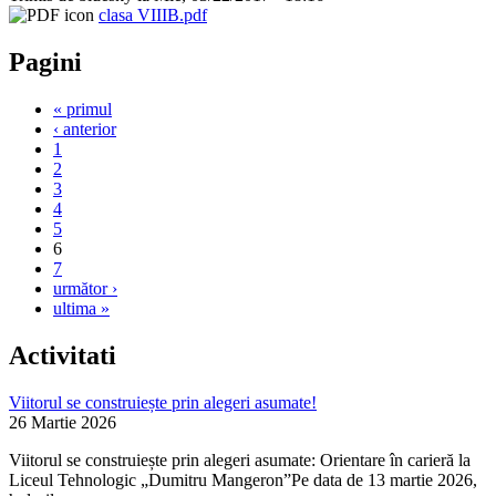
clasa VIIIB.pdf
Pagini
« primul
‹ anterior
1
2
3
4
5
6
7
următor ›
ultima »
Activitati
Viitorul se construiește prin alegeri asumate!
26 Martie 2026
Viitorul se construiește prin alegeri asumate: Orientare în carieră la
Liceul Tehnologic „Dumitru Mangeron”Pe data de 13 martie 2026,