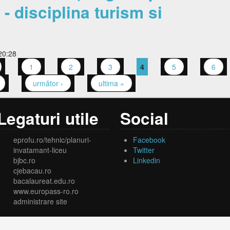
- disciplina turism si
20:28
1
2
3
4
5
6
următor ›
ultima »
Legaturi utile
Social
eprofu.ro/tehnic/planuri-
Facebook
invatamant-liceu
Twitter
bjbc.ro
Linkedin
cjebacau.ro
bacalaureat.edu.ro
www.europass-ro.ro
administrare site