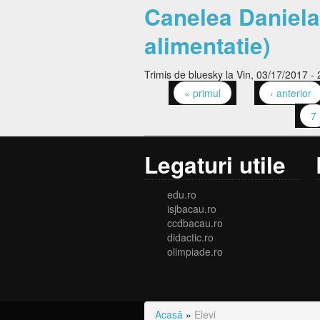
Canelea Daniela 
alimentatie)
Trimis de
bluesky
la Vin, 03/17/2017 - 
« primul
‹ anterior
Pagini
7
Legaturi utile
edu.ro
isjbacau.ro
ccdbacau.ro
didactic.ro
olimpiade.ro
Acasă
»
Elevi