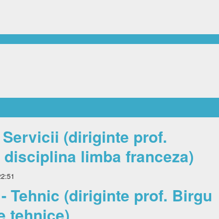
ervicii (diriginte prof.
- disciplina limba franceza)
22:51
 Tehnic (diriginte prof. Birgu
e tehnice)