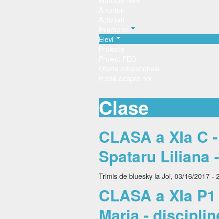
Management
Anunturi
Activitati
Examene
Elevi
Proiecte
Proiect PEO
Oferta educationala
Presa despre noi
Clase
CLASA a XIa C - S
Spataru Liliana 
Trimis de
bluesky
la Joi, 03/16/2017 - 
CLASA a XIa P1 -
Maria - disciplin