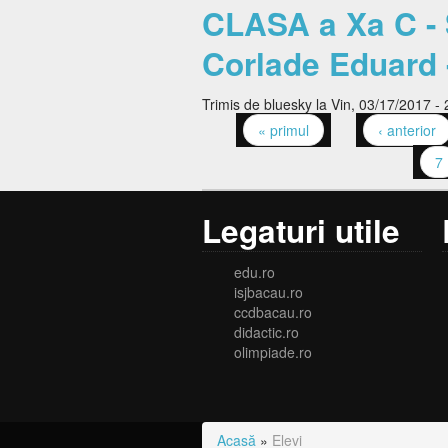
CLASA a Xa C - S
Corlade Eduard -
Trimis de
bluesky
la Vin, 03/17/2017 - 
« primul
‹ anterior
Pagini
7
Legaturi utile
edu.ro
isjbacau.ro
ccdbacau.ro
didactic.ro
olimpiade.ro
Acasă
»
Elevi