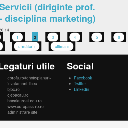
ervicii (diriginte prof.
 disciplina marketing)
20:14
1
2
3
4
5
6
următor ›
ultima »
Legaturi utile
Social
eprofu.ro/tehnic/planuri-
Facebook
invatamant-liceu
Twitter
bjbc.ro
Linkedin
cjebacau.ro
bacalaureat.edu.ro
www.europass-ro.ro
administrare site