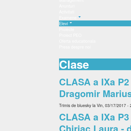
Management
Anunturi
Activitati
Examene
Elevi
Proiecte
Proiect PEO
Oferta educationala
Presa despre noi
Clase
CLASA a IXa P2 -
Dragomir Marius
Trimis de
bluesky
la Vin, 03/17/2017 - 
CLASA a IXa P3 -
Chiriac Laura - d